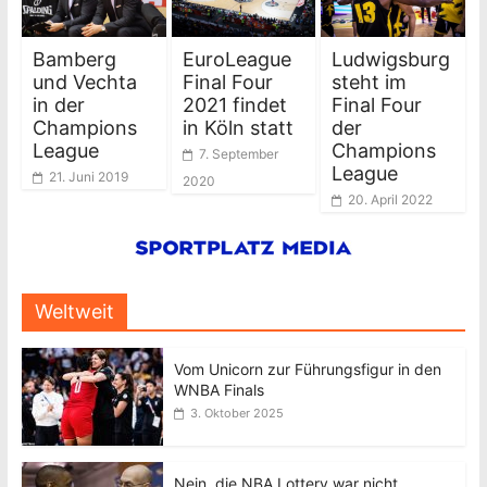
Bamberg
EuroLeague
Ludwigsburg
und Vechta
Final Four
steht im
in der
2021 findet
Final Four
Champions
in Köln statt
der
League
Champions
7. September
League
21. Juni 2019
2020
20. April 2022
Weltweit
Vom Unicorn zur Führungsfigur in den
WNBA Finals
3. Oktober 2025
Nein, die NBA Lottery war nicht