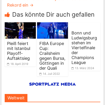
Rekord ein
→
Das könnte Dir auch gefallen
Bonn und
Ludwigsburg
stehen im
Pleiß feiert
FIBA Europe
Viertelfinale
mit Istanbul
Cup:
der
Playoff-
Crailsheim
Champions
Auftaktsieg
gegen Bursa,
League
Göttingen in
18. April 2019
der Quali
13. März 2024
14. Juli 2022
Weltweit