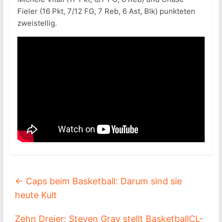
Fieler (16 Pkt, 7/12 FG, 7 Reb, 6 Ast, Blk) punkteten
zweistellig.
←
Caps beim Basketball: Darum sind sie
heute Kult
Zehn Dreier: Steven Gray stellt BasketballCL-