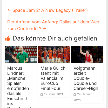
←
Space Jam 2: A New Legacy (Trailer)
Der Anfang vom Anfang: Dallas auf dem Weg
zum Contender?
→
Das könnte Dir auch gefallen
Marcus
Marie Gülich
Voigtmann
Lindner:
steht mit
erzielt
„Manche
Valencia im
Double-
Spieler
EuroCup
Double und
empfinden
Final Four
Career-High
das als
19. März 2021
24. Januar
Einschnitt
2020
ins