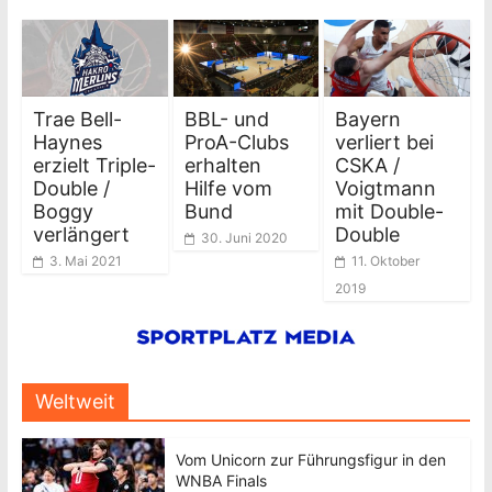
Trae Bell-
BBL- und
Bayern
Haynes
ProA-Clubs
verliert bei
erzielt Triple-
erhalten
CSKA /
Double /
Hilfe vom
Voigtmann
Boggy
Bund
mit Double-
verlängert
Double
30. Juni 2020
3. Mai 2021
11. Oktober
2019
Weltweit
Vom Unicorn zur Führungsfigur in den
WNBA Finals