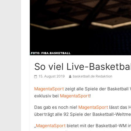
So viel Live-Basketbal
15. August 2019
basketball.de Redaktion
MagentaSport
zeigt alle Spiele der Basketball 
exklusiv bei
MagentaSport
!
Das gab es noch nie!
MagentaSport
lässt das 
überträgt alle 92 Spiele der Basketball-Weltmei
„
MagentaSport
bietet mit der Basketball-WM in