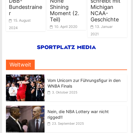
DBB-
None
schreibt mit
Bundestraine
Shining
Michigan
r
Moment (2.
NCAA-
Teil)
Geschichte
15. August
10. April 2020
13. Januar
2024
2021
Weltweit
Vom Unicorn zur Führungsfigur in den
WNBA Finals
3. Oktober 2025
Nein, die NBA Lottery war nicht
rigged!!
23. September 2025