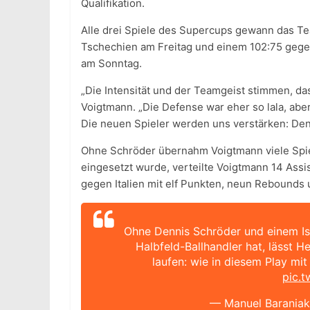
Qualifikation.
Alle drei Spiele des Supercups gewann das T
Tschechien am Freitag und einem 102:75 gegen
am Sonntag.
„Die Intensität und der Teamgeist stimmen, das
Voigtmann. „Die Defense war eher so lala, abe
Die neuen Spieler werden uns verstärken: Denn
Ohne Schröder übernahm Voigtmann viele Spie
eingesetzt wurde, verteilte Voigtmann 14 Assi
gegen Italien mit elf Punkten, neun Rebounds 
Ohne Dennis Schröder und einem Isa
Halbfeld-Ballhandler hat, lässt 
laufen: wie in diesem Play mi
pic.
— Manuel Barania