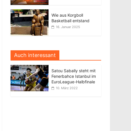
Wie aus Korgboll
Basketball entstand
16. Januar 2025
Auch interessant
Satou Sabally steht mit
Fenerbahce Istanbul im
EuroLeague-Halbfinale
10. März 2022