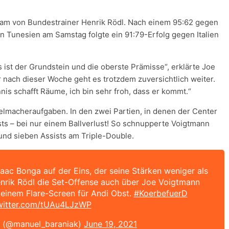
eam von Bundestrainer Henrik Rödl. Nach einem 95:62 gegen
 Tunesien am Samstag folgte ein 91:79-Erfolg gegen Italien
 ist der Grundstein und die oberste Prämisse“, erklärte Joe
r nach dieser Woche geht es trotzdem zuversichtlich weiter.
is schafft Räume, ich bin sehr froh, dass er kommt.“
lmacheraufgaben. In den zwei Partien, in denen der Center
sts – bei nur einem Ballverlust! So schnupperte Voigtmann
und sieben Assists am Triple-Double.
ac Bonga auf der Eins, der seine Stärken weniger als
Henrik Rödl die Set-Offense auch über Joe Voigtmann
t einem Flare-Screen für Andi Obst.
#KoerbefuerD
twitter.com/tUAu4LJzWP
k (@manuel_baraniak)
June 19, 2021