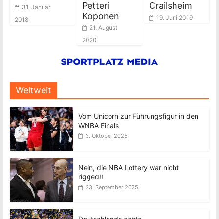
Petteri
Crailsheim
31. Januar
Koponen
19. Juni 2019
2018
21. August
2020
Weltweit
Vom Unicorn zur Führungsfigur in den
WNBA Finals
3. Oktober 2025
Nein, die NBA Lottery war nicht
rigged!!
23. September 2025
Deutschlands echte