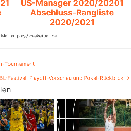
021
US-Manager 2020/20201
e
Abschluss-Rangliste
2020/2021
-Mail an play@basketball.de
-In-Tournament
BL-Festival: Playoff-Vorschau und Pokal-Rückblick
→
len