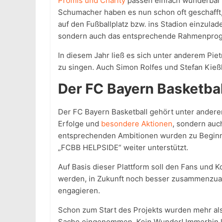
Promis und Charity
passen einfach wunderbar 
Schumacher haben es nun schon oft geschafft,
auf den Fußballplatz bzw. ins Stadion einzula
sondern auch das entsprechende Rahmenpro
In diesem Jahr ließ es sich unter anderem Pie
zu singen. Auch Simon Rolfes und Stefan Kießl
Der FC Bayern Basketba
Der FC Bayern Basketball gehört unter anderem
Erfolge und
besondere Aktionen
, sondern auc
entsprechenden Ambitionen wurden zu Beginn
„FCBB HELPSIDE“ weiter unterstützt.
Auf Basis dieser Plattform soll den Fans und
werden, in Zukunft noch besser zusammenzuar
engagieren.
Schon zum Start des Projekts wurden mehr als
Sache eingenommen. Kein Wunder! Immerhin k