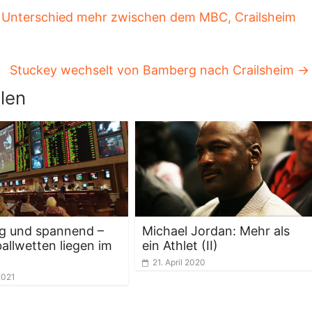
n Unterschied mehr zwischen dem MBC, Crailsheim
Stuckey wechselt von Bamberg nach Crailsheim
→
len
tig und spannend –
Michael Jordan: Mehr als
allwetten liegen im
ein Athlet (II)
21. April 2020
2021