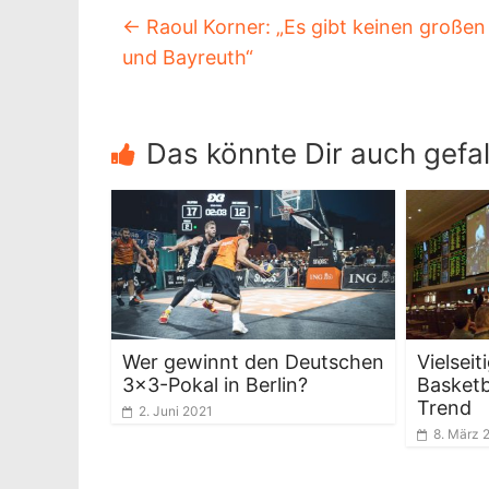
←
Raoul Korner: „Es gibt keinen große
und Bayreuth“
Das könnte Dir auch gefal
Wer gewinnt den Deutschen
Vielsei
3×3-Pokal in Berlin?
Basketb
Trend
2. Juni 2021
8. März 