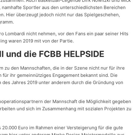
zusammen. Auch Basketball-Legende Dirk Nowitzki und Mick
 namhafte Sportler aus den unterschiedlichsten Bereichen
den. Hier überzeugt jedoch nicht nur das Spielgeschehen,
gramm.
tro Lombardi nicht nehmen, vor den Fans ein paar seiner Hits
ing waren 2019 mit von der Partie.
ll und die FCBB HELPSIDE
 zu den Mannschaften, die in der Szene nicht nur für ihre
h für ihr gemeinnütziges Engagement bekannt sind. Die
 des Jahres 2019 unter anderem durch die Gründung von
 Kooperationspartnern der Mannschaft die Möglichkeit gegeben
beiten und sich im Zusammenhang mit sozialen Projekten zu
 20.000 Euro im Rahmen einer Versteigerung für die gute
am hier unter anderem Marko Pesics Meistermedaille aus