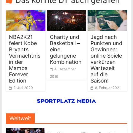
Das könnte Dir auch gefallen
NBA2K21
Charity und
Jagd nach
feiert Kobe
Basketball –
Punkten und
Bryants
eine
Gewinnen:
Vermächtnis
gelungene
online Spiele
in der
Kombination
verkürzen
Mamba
Wartezeit
4. Dezember
Forever
auf die
2019
Edition
Saison!
2. Juli 2020
8. Februar 2021
Weltweit