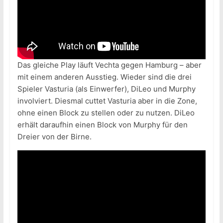
Das gleiche Play läuft Vechta gegen Hamburg – aber
mit einem anderen Ausstieg. Wieder sind die drei
Spieler Vasturia (als Einwerfer), DiLeo und Murphy
involviert. Diesmal cuttet Vasturia aber in die Zone,
ohne einen Block zu stellen oder zu nutzen. DiLeo
erhält daraufhin einen Block von Murphy für den
Dreier von der Birne.