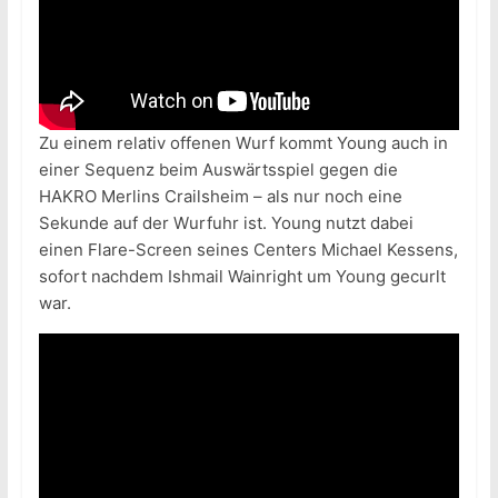
Zu einem relativ offenen Wurf kommt Young auch in
einer Sequenz beim Auswärtsspiel gegen die
HAKRO Merlins Crailsheim – als nur noch eine
Sekunde auf der Wurfuhr ist. Young nutzt dabei
einen Flare-Screen seines Centers Michael Kessens,
sofort nachdem Ishmail Wainright um Young gecurlt
war.