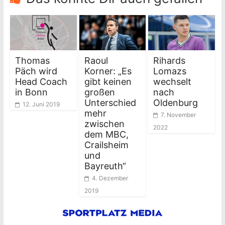
Thomas
Raoul
Rihards
Päch wird
Korner: „Es
Lomazs
Head Coach
gibt keinen
wechselt
in Bonn
großen
nach
Unterschied
Oldenburg
12. Juni 2019
mehr
7. November
zwischen
2022
dem MBC,
Crailsheim
und
Bayreuth“
4. Dezember
2019