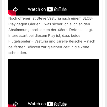
Noch offener ist Steve Vasturia nach einem BLOB-
Play gegen Gießen – was sicherlich auch an den
Abstimmungsproblemen der 46ers-Defense liegt.
Interessant bei diesem Play ist, dass beide
Flügelspieler – Vasturia und Jarelle Reischel – nach
ballfernen Blöcken zur gleichen Zeit in die Zone
schneiden.