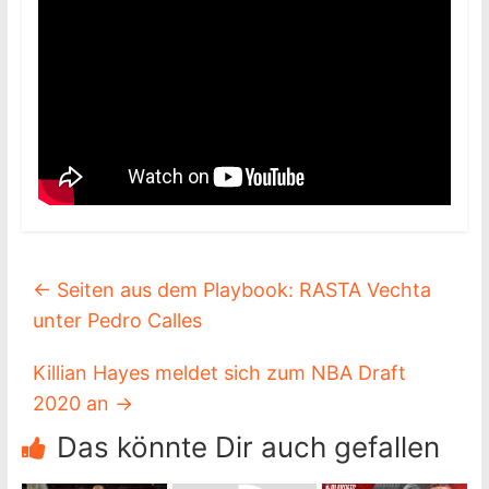
←
Seiten aus dem Playbook: RASTA Vechta
unter Pedro Calles
Killian Hayes meldet sich zum NBA Draft
2020 an
→
Das könnte Dir auch gefallen