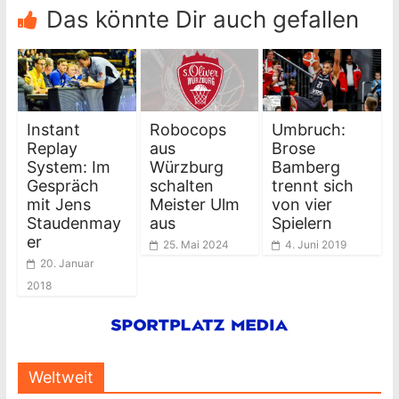
Das könnte Dir auch gefallen
Instant
Robocops
Umbruch:
Replay
aus
Brose
System: Im
Würzburg
Bamberg
Gespräch
schalten
trennt sich
mit Jens
Meister Ulm
von vier
Staudenmay
aus
Spielern
er
25. Mai 2024
4. Juni 2019
20. Januar
2018
Weltweit