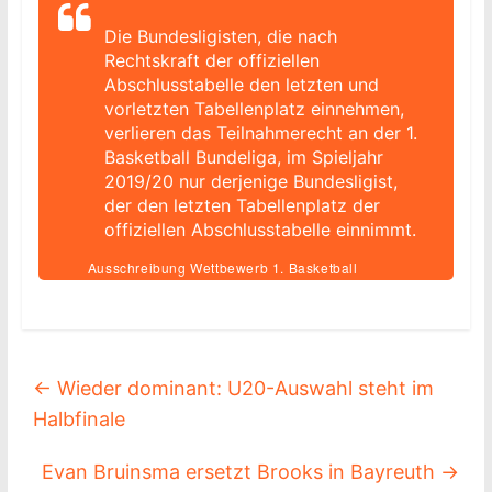
Die Bundesligisten, die nach
Rechtskraft der offiziellen
Abschlusstabelle den letzten und
vorletzten Tabellenplatz einnehmen,
verlieren das Teilnahmerecht an der 1.
Basketball Bundeliga, im Spieljahr
2019/20 nur derjenige Bundesligist,
der den letzten Tabellenplatz der
offiziellen Abschlusstabelle einnimmt.
Ausschreibung Wettbewerb 1. Basketball
Bundesliga Saison 2019/2020 5.3
←
Wieder dominant: U20-Auswahl steht im
Halbfinale
Evan Bruinsma ersetzt Brooks in Bayreuth
→