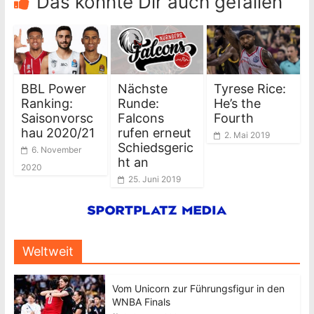
Das könnte Dir auch gefallen
BBL Power
Nächste
Tyrese Rice:
Ranking:
Runde:
He’s the
Saisonvorsc
Falcons
Fourth
hau 2020/21
rufen erneut
2. Mai 2019
Schiedsgeric
6. November
ht an
2020
25. Juni 2019
Weltweit
Vom Unicorn zur Führungsfigur in den
WNBA Finals