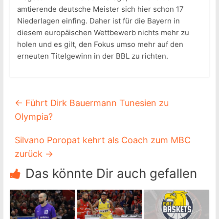
amtierende deutsche Meister sich hier schon 17
Niederlagen einfing. Daher ist für die Bayern in
diesem europäischen Wettbewerb nichts mehr zu
holen und es gilt, den Fokus umso mehr auf den
erneuten Titelgewinn in der BBL zu richten.
←
Führt Dirk Bauermann Tunesien zu
Olympia?
Silvano Poropat kehrt als Coach zum MBC
zurück
→
Das könnte Dir auch gefallen