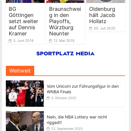
BG
Braunschwei
Oldenburg
Göttingen
g in den
hält Jacob
setzt weiter
Playoffs,
Hollatz
auf Dennis
Würzburg
30. Juli 2020
Kramer
Neunter
3. Juni 2019
12. Mai 2019
Weltweit
Vom Unicorn zur Führungsfigur in den
WNBA Finals
3. Oktober 2025
Nein, die NBA Lottery war nicht
rigged!!
23. September 2025