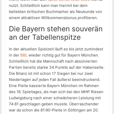
nutzt. Schließlich kann man hiermit bei dem
beliebten britischen Buchmacher als Neukunde von
einem attraktiven Willkommensbonus profitieren.
Die Bayern stehen souverän
an der Tabellenspitze
In der aktuellen Spielzeit läuft es bis jetzt zumindest
in der
BBL
wieder richtig gut für Bayern München.
Schließlich hat die Mannschaft nach absolvierten
Partien bereits starke 34 Punkte auf der Habenseite.
Die Bilanz ist mit schon 17 Siegen bei nur zwei
Niederlagen auf jeden Fall äußerst beeindruckend.
Eine Pleite kassierte Bayern München im Rahmen
des 16. Spieltages, als man sich bei den MHP Riesen
Ludwigsburg nach einer schwächeren Leistung mit
74:81 geschlagen geben musste. Überraschender
war da schon die 81:90-Pleite in Göttingen am 20.