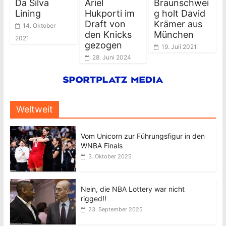
Da Silva
Ariel
Braunschwei
Lining
Hukporti im
g holt David
Draft von
Krämer aus
14. Oktober
den Knicks
München
2021
gezogen
19. Juli 2021
28. Juni 2024
Weltweit
Vom Unicorn zur Führungsfigur in den
WNBA Finals
3. Oktober 2025
Nein, die NBA Lottery war nicht
rigged!!
23. September 2025