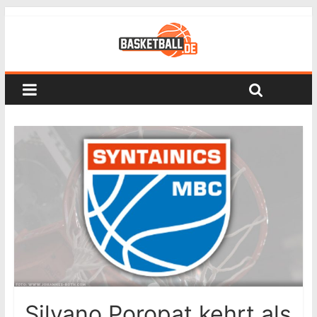
Silvano Poropat kehrt als