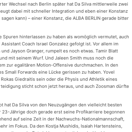
er Wechsel nach Berlin später hat Da Silva mittlerweile zwei
ugt dabei mit schneller Integration und eben einer Konstanz
 sagen kann) – einer Konstanz, die ALBA BERLIN gerade bitter
Spuren hinterlassen zu haben als womöglich vermutet, auch
ssistant Coach Israel Gonzalez gefolgt ist. Vor allem im
 und Jayson Granger, rumpelt es noch etwas. Tamir Blatt
r und mit seinem Wurf. Und Jaleen Smith muss noch die
em zur egalitären Motion-Offensive durchmachen. In den
es Small Forwards eine Lücke gerissen zu haben. Yovel
okas Giedraitis sein oder die Physis und Athletik eines
teidigung sticht schon jetzt heraus, und auch Zoosman dürfte
ot hat Da Silva von den Neuzugängen den vielleicht besten
r 23-Jährige doch gerade erst seine Profikarriere begonnen
gehend auf seine Zeit in der Nachwuchs-Nationalmannschaft,
ehr im Fokus. Da den Kostja Mushidis, Isaiah Hartensteins,