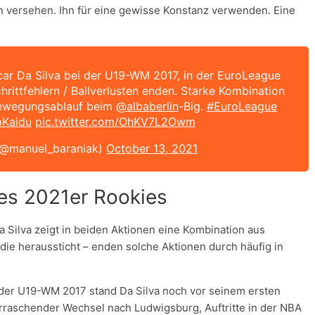
on versehen. Ihn für eine gewisse Konstanz verwenden. Eine
scar Da Silva bei der U19-WM 2017, in der EuroLeague
hrittfehlern / Ballverlusten enden. Starke Kombination
Bewegungsablauf beim
@albaberlin
-Big.
#EuroLeague
pKaidu
pic.twitter.com/OhKV7L2Owm
(@manuel_baraniak)
October 13, 2021
nes 2021er Rookies
Silva zeigt in beiden Aktionen eine Kombination aus
ie heraussticht – enden solche Aktionen durch häufig in
or der U19-WM 2017 stand Da Silva noch vor seinem ersten
erraschender Wechsel nach Ludwigsburg, Auftritte in der NBA