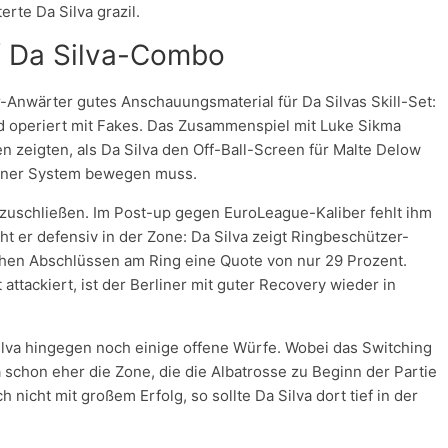
rte Da Silva grazil.
/ Da Silva-Combo
-Anwärter gutes Anschauungsmaterial für Da Silvas Skill-Set:
 operiert mit Fakes. Das Zusammenspiel mit Luke Sikma
en zeigten, als Da Silva den Off-Ball-Screen für Malte Delow
erliner System bewegen muss.
abzuschließen. Im Post-up gegen EuroLeague-Kaliber fehlt ihm
t er defensiv in der Zone: Da Silva zeigt Ringbeschützer-
ischen Abschlüssen am Ring eine Quote von nur 29 Prozent.
ttackiert, ist der Berliner mit guter Recovery wieder in
ilva hingegen noch einige offene Würfe. Wobei das Switching
Da schon eher die Zone, die die Albatrosse zu Beginn der Partie
icht mit großem Erfolg, so sollte Da Silva dort tief in der