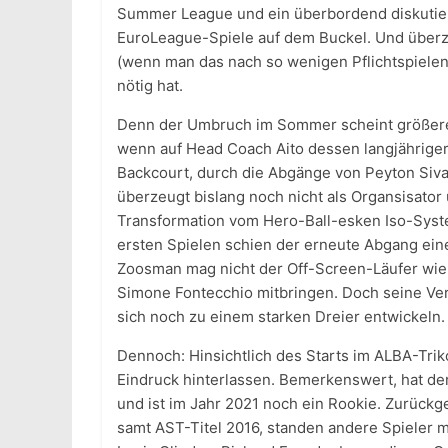
Summer League und ein überbordend diskutiert
EuroLeague-Spiele auf dem Buckel. Und überze
(wenn man das nach so wenigen Pflichtspielen
nötig hat.
Denn der Umbruch im Sommer scheint größere 
wenn auf Head Coach Aito dessen langjähriger A
Backcourt, durch die Abgänge von Peyton Siva
überzeugt bislang noch nicht als Organsisato
Transformation vom Hero-Ball-esken Iso-Syst
ersten Spielen schien der erneute Abgang ein
Zoosman mag nicht der Off-Screen-Läufer wie R
Simone Fontecchio mitbringen. Doch seine Ver
sich noch zu einem starken Dreier entwickeln.
Dennoch: Hinsichtlich des Starts im ALBA-Trik
Eindruck hinterlassen. Bemerkenswert, hat de
und ist im Jahr 2021 noch ein Rookie. Zurück
samt AST-Titel 2016, standen andere Spieler m