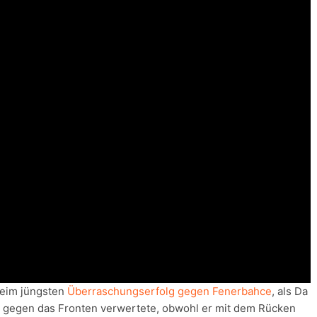
beim jüngsten
Überraschungserfolg gegen Fenerbahce
, als Da
l gegen das Fronten verwertete, obwohl er mit dem Rücken