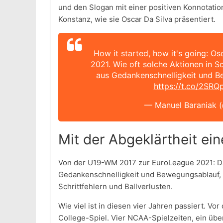
und den Slogan mit einer positiven Konnotati
Konstanz, wie sie Oscar Da Silva präsentiert.
How it started, how it's going: O
2021. Wie oft solche Aktionen in Sc
aus Gedankenschnelligkeit und 
https://t.co/2SRQ
— Manuel Baraniak 
Mit der Abgeklärtheit ei
Von der U19-WM 2017 zur EuroLeague 2021: Da 
Gedankenschnelligkeit und Bewegungsablauf, d
Schrittfehlern und Ballverlusten.
Wie viel ist in diesen vier Jahren passiert. V
College-Spiel. Vier NCAA-Spielzeiten, ein üb