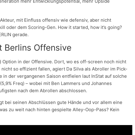
eneration mehr Entwicklungspotential, mehr Upside
kteur, mit Einfluss offensiv wie defensiv, aber nicht
ll oder dem Scoring-Gen. How it started, how it’s going?
ERLIN gerade.
 Berlins Offensive
 Option in der Offensive. Dort, wo es off-screen noch nicht
cht so effizient fallen, agiert Da Silva als Abroller im Pick-
e in der vergangenen Saison entfielen laut InStat auf solche
r (5,9% Freq) – wobei mit Ben Lammers und Johannes
ufigsten nach dem Abrollen abschlossen.
eigt bei seinen Abschlüssen gute Hände und vor allem eine
twas zu weit nach hinten gespielte Alley-Oop-Pass? Kein