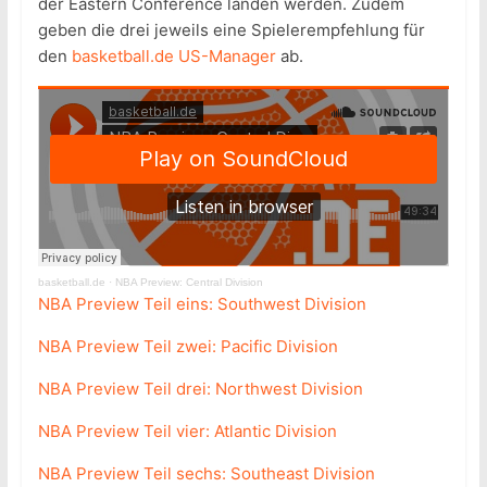
der Eastern Conference landen werden. Zudem
geben die drei jeweils eine Spielerempfehlung für
den
basketball.de US-Manager
ab.
basketball.de
·
NBA Preview: Central Division
NBA Preview Teil eins: Southwest Division
NBA Preview Teil zwei: Pacific Division
NBA Preview Teil drei: Northwest Division
NBA Preview Teil vier: Atlantic Division
NBA Preview Teil sechs: Southeast Division