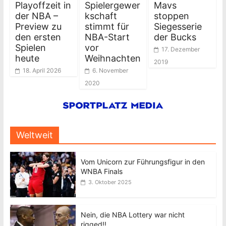
Playoffzeit in
Spielergewer
Mavs
der NBA –
kschaft
stoppen
Preview zu
stimmt für
Siegesserie
den ersten
NBA-Start
der Bucks
Spielen
vor
17. Dezember
heute
Weihnachten
2019
18. April 2026
6. November
2020
Weltweit
Vom Unicorn zur Führungsfigur in den
WNBA Finals
3. Oktober 2025
Nein, die NBA Lottery war nicht
rigged!!