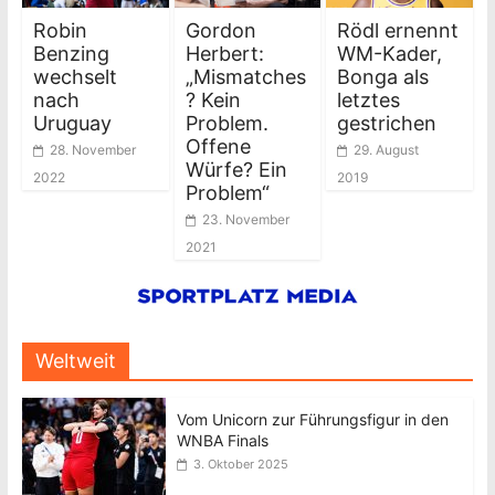
Robin
Gordon
Rödl ernennt
Benzing
Herbert:
WM-Kader,
wechselt
„Mismatches
Bonga als
nach
? Kein
letztes
Uruguay
Problem.
gestrichen
Offene
28. November
29. August
Würfe? Ein
2022
2019
Problem“
23. November
2021
Weltweit
Vom Unicorn zur Führungsfigur in den
WNBA Finals
3. Oktober 2025