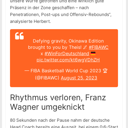
unsere Würfe getroffen und eine wirklich gute
Präsenz in der Zone geschaffen – nach
Penetrationen, Post-ups und Offensiv-Rebounds“,
analysierte Herbert.
Defying gravity, Okinawa Edition
brought to you by Theis! 🌌
#FIBAWC
x
#WinForDeutschland
pic.twitter.com/kt6wgVDhZH
— FIBA Basketball World Cup 2023 🏆
(@FIBAWC)
August 25, 2023
Rhythmus verloren, Franz
Wagner umgeknickt
80 Sekunden nach der Pause nahm der deutsche
Head Coach bereits eine Auszeit, bei einem 0:6-Start