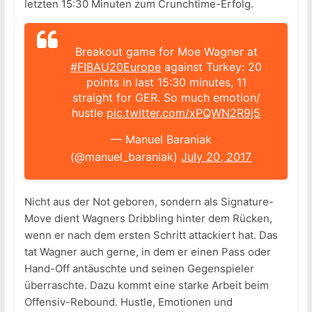
letzten 15:30 Minuten zum Crunchtime-Erfolg.
Breakout game for Moe Wagner at
#FIBAU20Europe
against Turkey: 20
points in last 15:30 minutes, 11
straight for GER. So much emotion/
hustle
pic.twitter.com/xPQWN2R9j5
— Manuel Baraniak
(@manuel_baraniak)
July 20, 2017
Nicht aus der Not geboren, sondern als Signature-
Move dient Wagners Dribbling hinter dem Rücken,
wenn er nach dem ersten Schritt attackiert hat. Das
tat Wagner auch gerne, in dem er einen Pass oder
Hand-Off antäuschte und seinen Gegenspieler
überraschte. Dazu kommt eine starke Arbeit beim
Offensiv-Rebound. Hustle, Emotionen und