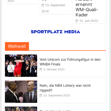
2021
ernennt
13. September
WM-Quali-
2019
Kader
10. Juni 2022
Weltweit
Vom Unicorn zur Führungsfigur in den
WNBA Finals
3. Oktober 2025
Nein, die NBA Lottery war nicht
rigged!!
23. September 2025