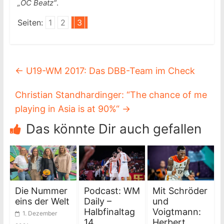
„OC Beatz“
.
Seiten:
1
2
3
←
U19-WM 2017: Das DBB-Team im Check
Christian Standhardinger: “The chance of me
playing in Asia is at 90%“
→
Das könnte Dir auch gefallen
Die Nummer
Podcast: WM
Mit Schröder
eins der Welt
Daily –
und
Halbfinaltag
Voigtmann:
1. Dezember
14
Herbert