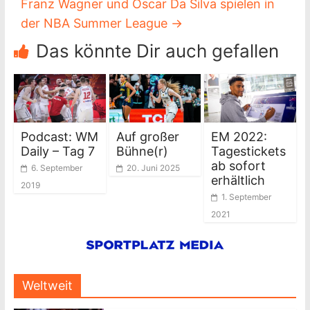
Franz Wagner und Oscar Da Silva spielen in
der NBA Summer League
→
Das könnte Dir auch gefallen
Podcast: WM
Auf großer
EM 2022:
Daily – Tag 7
Bühne(r)
Tagestickets
ab sofort
6. September
20. Juni 2025
erhältlich
2019
1. September
2021
Weltweit