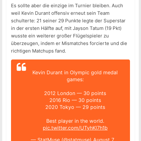
Es sollte aber die einzige im Turnier bleiben. Auch
weil Kevin Durant offensiv erneut sein Team
schulterte: 21 seiner 29 Punkte legte der Superstar
in der ersten Hälfte auf, mit Jayson Tatum (19 Pkt)
wusste ein weiterer großer Flügelspieler zu
überzeugen, indem er Mismatches forcierte und die
richtigen Matchups fand.
Kevin Durant in Olympic gold medal
games:
2012 London — 30 points
2016 Rio — 30 points
2020 Tokyo — 29 points
Best player in the world.
pic.twitter.com/UTyhKl7h1b
— StatMuse (@statmuse)
August 7,