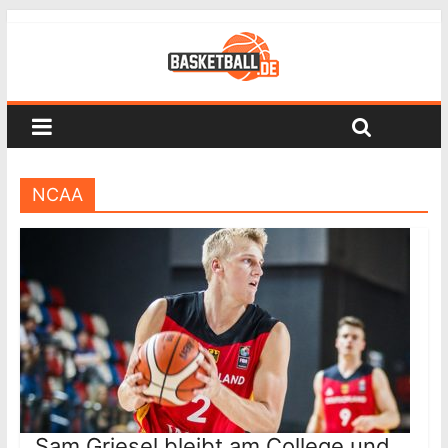
NCAA
Sam Griesel bleibt am College und