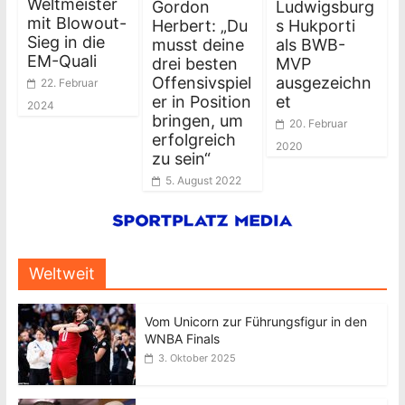
Weltmeister
Gordon
Ludwigsburg
mit Blowout-
Herbert: „Du
s Hukporti
Sieg in die
musst deine
als BWB-
EM-Quali
drei besten
MVP
Offensivspiel
ausgezeichn
22. Februar
er in Position
et
2024
bringen, um
20. Februar
erfolgreich
2020
zu sein“
5. August 2022
Weltweit
Vom Unicorn zur Führungsfigur in den
WNBA Finals
3. Oktober 2025