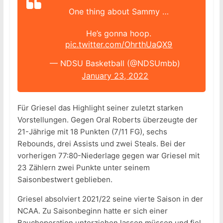
One thing about Sammy …
He’s gonna hoop.
pic.twitter.com/OhrthUaQX9
— NDSU Basketball (@NDSUmbb)
January 23, 2022
Für Griesel das Highlight seiner zuletzt starken
Vorstellungen. Gegen Oral Roberts überzeugte der
21-Jährige mit 18 Punkten (7/11 FG), sechs
Rebounds, drei Assists und zwei Steals. Bei der
vorherigen 77:80-Niederlage gegen war Griesel mit
23 Zählern zwei Punkte unter seinem
Saisonbestwert geblieben.
Griesel absolviert 2021/22 seine vierte Saison in der
NCAA. Zu Saisonbeginn hatte er sich einer
Bauchoperation unterziehen lassen müssen und fiel