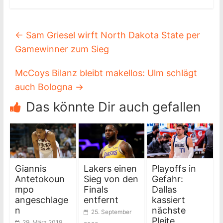
←
Sam Griesel wirft North Dakota State per
Gamewinner zum Sieg
McCoys Bilanz bleibt makellos: Ulm schlägt
auch Bologna
→
Das könnte Dir auch gefallen
Giannis
Lakers einen
Playoffs in
Antetokoun
Sieg von den
Gefahr:
mpo
Finals
Dallas
angeschlage
entfernt
kassiert
n
nächste
25. September
Pleite
29. März 2019