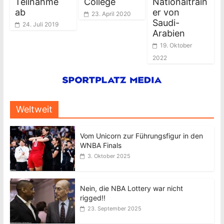
Teilnahme
College
Nationaltrain
ab
er von
23. April 2020
Saudi-
24. Juli 2019
Arabien
19. Oktober
2022
Weltweit
Vom Unicorn zur Führungsfigur in den
WNBA Finals
3. Oktober 2025
Nein, die NBA Lottery war nicht
rigged!!
23. September 2025