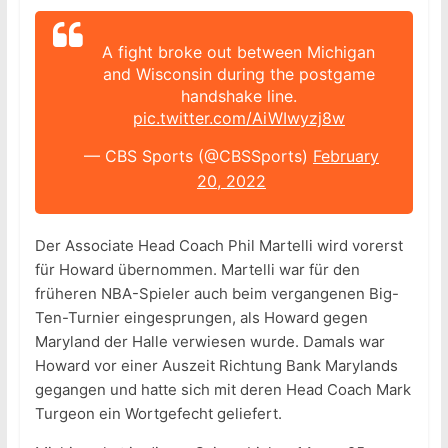
A fight broke out between Michigan
and Wisconsin during the postgame
handshake line.
pic.twitter.com/AiWIwyzj8w
— CBS Sports (@CBSSports)
February
20, 2022
Der Associate Head Coach Phil Martelli wird vorerst
für Howard übernommen. Martelli war für den
früheren NBA-Spieler auch beim vergangenen Big-
Ten-Turnier eingesprungen, als Howard gegen
Maryland der Halle verwiesen wurde. Damals war
Howard vor einer Auszeit Richtung Bank Marylands
gegangen und hatte sich mit deren Head Coach Mark
Turgeon ein Wortgefecht geliefert.