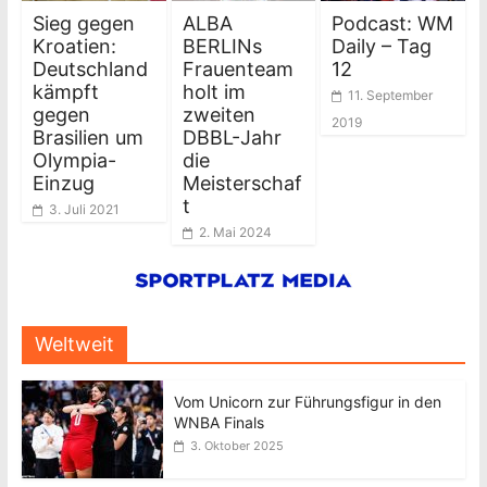
Sieg gegen
ALBA
Podcast: WM
Kroatien:
BERLINs
Daily – Tag
Deutschland
Frauenteam
12
kämpft
holt im
11. September
gegen
zweiten
2019
Brasilien um
DBBL-Jahr
Olympia-
die
Einzug
Meisterschaf
t
3. Juli 2021
2. Mai 2024
Weltweit
Vom Unicorn zur Führungsfigur in den
WNBA Finals
3. Oktober 2025