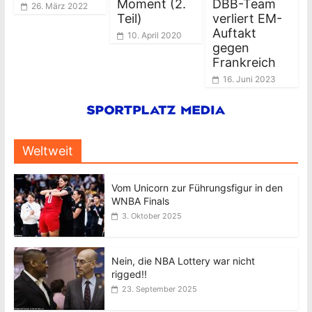
Moment (2.
DBB-Team
26. März 2022
Teil)
verliert EM-
Auftakt
10. April 2020
gegen
Frankreich
16. Juni 2023
Weltweit
Vom Unicorn zur Führungsfigur in den
WNBA Finals
3. Oktober 2025
Nein, die NBA Lottery war nicht
rigged!!
23. September 2025