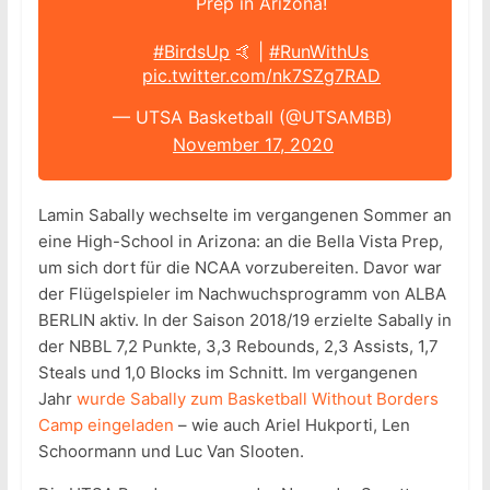
Prep in Arizona!
#BirdsUp
🤙 |
#RunWithUs
pic.twitter.com/nk7SZg7RAD
— UTSA Basketball (@UTSAMBB)
November 17, 2020
Lamin Sabally wechselte im vergangenen Sommer an
eine High-School in Arizona: an die Bella Vista Prep,
um sich dort für die NCAA vorzubereiten. Davor war
der Flügelspieler im Nachwuchsprogramm von ALBA
BERLIN aktiv. In der Saison 2018/19 erzielte Sabally in
der NBBL 7,2 Punkte, 3,3 Rebounds, 2,3 Assists, 1,7
Steals und 1,0 Blocks im Schnitt. Im vergangenen
Jahr
wurde Sabally zum Basketball Without Borders
Camp eingeladen
– wie auch Ariel Hukporti, Len
Schoormann und Luc Van Slooten.