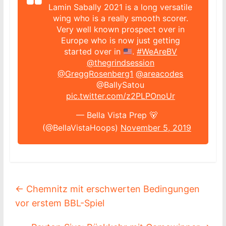
Lamin Sabally 2021 is a long versatile
wing who is a really smooth scorer.
Very well known prospect over in
Europe who is now just getting
started over in
.
#WeAreBV
@thegrindsession
@GreggRosenberg1
@areacodes
@BallySatou
pic.twitter.com/z2PLPOnoUr
— Bella Vista Prep 🐻
(@BellaVistaHoops)
November 5, 2019
←
Chemnitz mit erschwerten Bedingungen
vor erstem BBL-Spiel