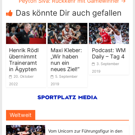
Peyton Siva: Rückkehr mit Gamewinner
→
Das könnte Dir auch gefallen
Henrik Rödl
Maxi Kleber:
Podcast: WM
übernimmt
„Wir haben
Daily – Tag 4
Traineramt
nun ein
3. September
in Ägypten
neues Ziel!“
2019
20. Oktober
5. September
2022
2019
Weltweit
Vom Unicorn zur Führungsfigur in den