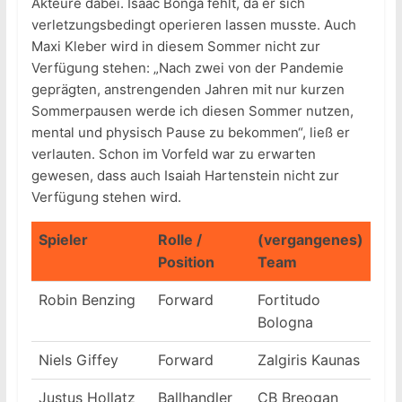
Akteure dabei. Isaac Bonga fehlt, da er sich
verletzungsbedingt operieren lassen musste. Auch
Maxi Kleber wird in diesem Sommer nicht zur
Verfügung stehen: „Nach zwei von der Pandemie
geprägten, anstrengenden Jahren mit nur kurzen
Sommerpausen werde ich diesen Sommer nutzen,
mental und physisch Pause zu bekommen“, ließ er
verlauten. Schon im Vorfeld war zu erwarten
gewesen, dass auch Isaiah Hartenstein nicht zur
Verfügung stehen wird.
Spieler
Rolle /
(vergangenes)
Position
Team
Robin Benzing
Forward
Fortitudo
Bologna
Niels Giffey
Forward
Zalgiris Kaunas
Justus Hollatz
Ballhandler
CB Breogan