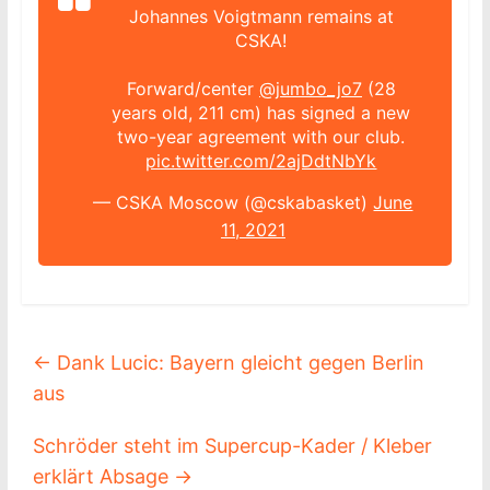
Johannes Voigtmann remains at
CSKA!
Forward/center
@jumbo_jo7
(28
years old, 211 cm) has signed a new
two-year agreement with our club.
pic.twitter.com/2ajDdtNbYk
— CSKA Moscow (@cskabasket)
June
11, 2021
←
Dank Lucic: Bayern gleicht gegen Berlin
aus
Schröder steht im Supercup-Kader / Kleber
erklärt Absage
→