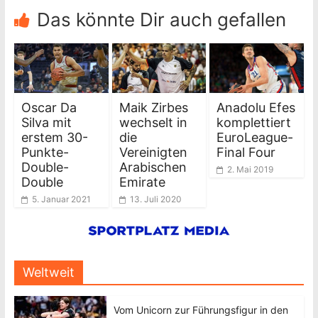
Das könnte Dir auch gefallen
Oscar Da
Maik Zirbes
Anadolu Efes
Silva mit
wechselt in
komplettiert
erstem 30-
die
EuroLeague-
Punkte-
Vereinigten
Final Four
Double-
Arabischen
2. Mai 2019
Double
Emirate
5. Januar 2021
13. Juli 2020
Weltweit
Vom Unicorn zur Führungsfigur in den