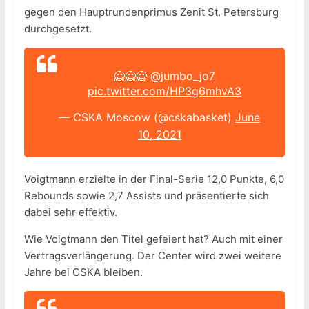
gegen den Hauptrundenprimus Zenit St. Petersburg
durchgesetzt.
🥶🥶🥶
@jumbo_jo7
pic.twitter.com/HP3g6mhvA3
— CSKA Moscow (@cskabasket)
June
10, 2021
Voigtmann erzielte in der Final-Serie 12,0 Punkte, 6,0
Rebounds sowie 2,7 Assists und präsentierte sich
dabei sehr effektiv.
Wie Voigtmann den Titel gefeiert hat? Auch mit einer
Vertragsverlängerung. Der Center wird zwei weitere
Jahre bei CSKA bleiben.