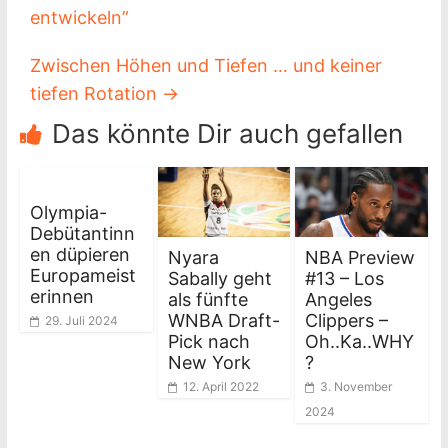
entwickeln”
Zwischen Höhen und Tiefen … und keiner
tiefen Rotation
→
Das könnte Dir auch gefallen
Olympia-
Debütantinn
en düpieren
Nyara
NBA Preview
Europameist
Sabally geht
#13 – Los
erinnen
als fünfte
Angeles
WNBA Draft-
Clippers –
29. Juli 2024
Pick nach
Oh..Ka..WHY
New York
?
12. April 2022
3. November
2024