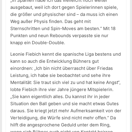
„In Spanien habe ich das vielleicht noch weiter
ausgebaut, weil ich dort gegen Spielerinnen spiele,
die größer und physischer sind – da muss ich einen
Weg außer Physis finden. Das geht mit
Sternschritten und Spin-Moves am besten.“ Mit 18
Punkten und neun Rebounds verpasste sie nur
knapp ein Double-Double.
Leonie Fiebich kennt die spanische Liga bestens und
kann so auch die Entwicklung Bühners gut
einordnen: „Ich bin nicht überrascht über Friedas
Leistung, ich habe sie beobachtet und sehe ihre
Mentalität: Sie traut sich viel zu und hat keine Angst“,
lobte Fiebich ihre vier Jahre jüngere Mitspielerin.
„Sie kann eigentlich alles. Du kannst ihr in jeder
Situation den Ball geben und sie macht etwas Gutes
daraus. Sie kriegt jetzt mehr Aufmerksamkeit von der
Verteidigung, die Würfe sind nicht mehr offen.“ Da
hilft die angesprochene Geduld unter dem Ring,
wenn sich Bühner auch nicht von Kontakt beirren