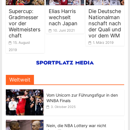
Supercup:
Elias Harris
Die Deutsche
Gradmesser
wechselt
Nationalman
vor der
nach Japan
nschaft nach
Weltmeisters
der Quali und
10. Juni 2021
chaft
vor dem WM
15. August
1. März 2019
2019
Weltweit
Vom Unicorn zur Führungsfigur in den
WNBA Finals
3. Oktober 2025
Nein, die NBA Lottery war nicht