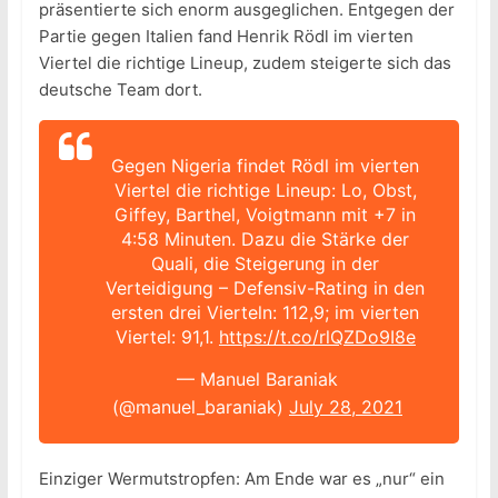
präsentierte sich enorm ausgeglichen. Entgegen der
Partie gegen Italien fand Henrik Rödl im vierten
Viertel die richtige Lineup, zudem steigerte sich das
deutsche Team dort.
Gegen Nigeria findet Rödl im vierten
Viertel die richtige Lineup: Lo, Obst,
Giffey, Barthel, Voigtmann mit +7 in
4:58 Minuten. Dazu die Stärke der
Quali, die Steigerung in der
Verteidigung – Defensiv-Rating in den
ersten drei Vierteln: 112,9; im vierten
Viertel: 91,1.
https://t.co/rlQZDo9I8e
— Manuel Baraniak
(@manuel_baraniak)
July 28, 2021
Einziger Wermutstropfen: Am Ende war es „nur“ ein