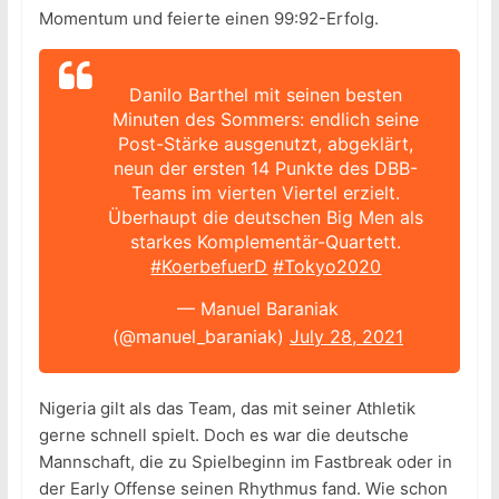
Momentum und feierte einen 99:92-Erfolg.
Danilo Barthel mit seinen besten
Minuten des Sommers: endlich seine
Post-Stärke ausgenutzt, abgeklärt,
neun der ersten 14 Punkte des DBB-
Teams im vierten Viertel erzielt.
Überhaupt die deutschen Big Men als
starkes Komplementär-Quartett.
#KoerbefuerD
#Tokyo2020
— Manuel Baraniak
(@manuel_baraniak)
July 28, 2021
Nigeria gilt als das Team, das mit seiner Athletik
gerne schnell spielt. Doch es war die deutsche
Mannschaft, die zu Spielbeginn im Fastbreak oder in
der Early Offense seinen Rhythmus fand. Wie schon