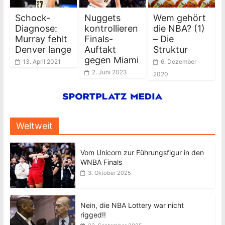
Schock-
Nuggets
Wem gehört
Diagnose:
kontrollieren
die NBA? (1)
Murray fehlt
Finals-
– Die
Denver lange
Auftakt
Struktur
gegen Miami
13. April 2021
6. Dezember
2. Juni 2023
2020
Weltweit
Vom Unicorn zur Führungsfigur in den
WNBA Finals
3. Oktober 2025
Nein, die NBA Lottery war nicht
rigged!!