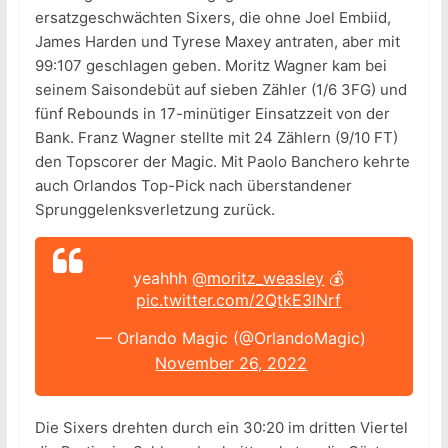
ersatzgeschwächten Sixers, die ohne Joel Embiid,
James Harden und Tyrese Maxey antraten, aber mit
99:107 geschlagen geben. Moritz Wagner kam bei
seinem Saisondebüt auf sieben Zähler (1/6 3FG) und
fünf Rebounds in 17-minütiger Einsatzzeit von der
Bank. Franz Wagner stellte mit 24 Zählern (9/10 FT)
den Topscorer der Magic. Mit Paolo Banchero kehrte
auch Orlandos Top-Pick nach überstandener
Sprunggelenksverletzung zurück.
yeahhh
@moritz_weasley
💰
pic.twitter.com/2QtkE3INrf
— Orlando Magic (@OrlandoMagic)
November 26, 2022
Die Sixers drehten durch ein 30:20 im dritten Viertel