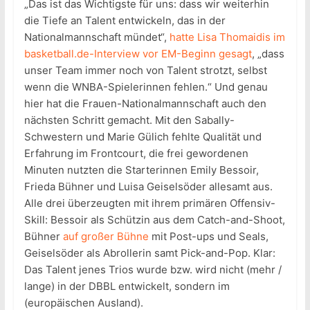
„Das ist das Wichtigste für uns: dass wir weiterhin
die Tiefe an Talent entwickeln, das in der
Nationalmannschaft mündet“,
hatte Lisa Thomaidis im
basketball.de-Interview vor EM-Beginn gesagt
, „dass
unser Team immer noch von Talent strotzt, selbst
wenn die WNBA-Spielerinnen fehlen.“ Und genau
hier hat die Frauen-Nationalmannschaft auch den
nächsten Schritt gemacht. Mit den Sabally-
Schwestern und Marie Gülich fehlte Qualität und
Erfahrung im Frontcourt, die frei gewordenen
Minuten nutzten die Starterinnen Emily Bessoir,
Frieda Bühner und Luisa Geiselsöder allesamt aus.
Alle drei überzeugten mit ihrem primären Offensiv-
Skill: Bessoir als Schützin aus dem Catch-and-Shoot,
Bühner
auf großer Bühne
mit Post-ups und Seals,
Geiselsöder als Abrollerin samt Pick-and-Pop. Klar:
Das Talent jenes Trios wurde bzw. wird nicht (mehr /
lange) in der DBBL entwickelt, sondern im
(europäischen Ausland).