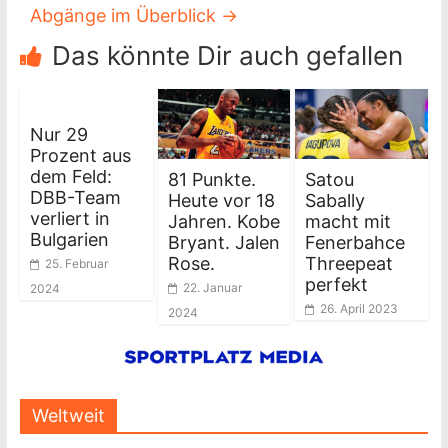
Abgänge im Überblick
→
Das könnte Dir auch gefallen
Nur 29
Prozent aus
dem Feld:
81 Punkte.
Satou
DBB-Team
Heute vor 18
Sabally
verliert in
Jahren. Kobe
macht mit
Bulgarien
Bryant. Jalen
Fenerbahce
Rose.
Threepeat
25. Februar
perfekt
22. Januar
2024
26. April 2023
2024
Weltweit