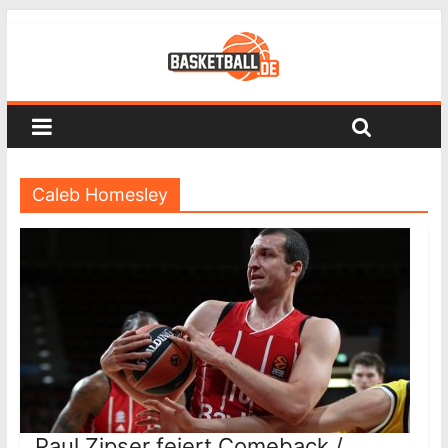
Caleb Homesley
Paul Zipser feiert Comeback /