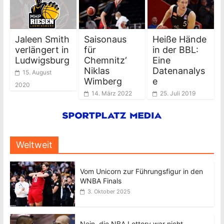
Jaleen Smith
Saisonaus
Heiße Hände
verlängert in
für
in der BBL:
Ludwigsburg
Chemnitz‘
Eine
Niklas
Datenanalys
15. August
Wimberg
e
2020
14. März 2022
25. Juli 2019
Weltweit
Vom Unicorn zur Führungsfigur in den
WNBA Finals
3. Oktober 2025
Nein, die NBA Lottery war nicht