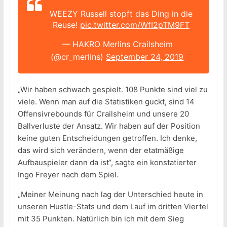
WEEZY Russell stopft das Ding in die
Reuse!
pic.twitter.com/WfI2pTM9FT
— HAKRO Merlins Crailsheim
(@cr_merlins)
September 24, 2019
„Wir haben schwach gespielt. 108 Punkte sind viel zu
viele. Wenn man auf die Statistiken guckt, sind 14
Offensivrebounds für Crailsheim und unsere 20
Ballverluste der Ansatz. Wir haben auf der Position
keine guten Entscheidungen getroffen. Ich denke,
das wird sich verändern, wenn der etatmäßige
Aufbauspieler dann da ist“, sagte ein konstatierter
Ingo Freyer nach dem Spiel.
„Meiner Meinung nach lag der Unterschied heute in
unseren Hustle-Stats und dem Lauf im dritten Viertel
mit 35 Punkten. Natürlich bin ich mit dem Sieg