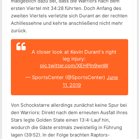
maßgeblich dazu bei, dass die Warriors nach dem
ersten Viertel mit 34:28 führten. Doch Anfang des
zweiten Viertels verletzte sich Durant an der rechten
Achillessehne und kehrte anschließend nicht mehr
zurück.
A closer look at Kevin Durant's right
leg injury:
pic.twitter.com/XEHPIn9wnW
— SportsCenter (@SportsCenter)
June
11, 2019
Von Schockstarre allerdings zunächst keine Spur bei
den Warriors: Direkt nach dem erneuten Ausfall ihres
Stars legte Golden State einen 13:4-Lauf hin,
wodurch die Gäste erstmals zweistellig in Führung
lagen (39:52). In der Folge brachten Raptors-