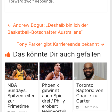
Forward zwölf Rebounds.
←
Andrew Bogut: „Deshalb bin ich der
Basketball-Botschafter Australiens“
Tony Parker gibt Karriereende bekannt
→
Das könnte Dir auch gefallen
NBA
Phoenix
Toronto
Sundays:
gewinnt
Raptors: von
Spitzenreiter
auch Spiel
Charlie zu
zur
drei / Philly
Carter
Primetime
erobert
13. März 2020
Heimvorteil