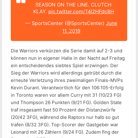
SEASON ON THE LINE. CLUTCH
KLAY.
pic.twitter.com/T4l2HFdc8H
— SportsCenter (@SportsCenter)
June
11, 2019
Die Warriors verkürzen die Serie damit auf 2-3 und
können nun in eigener Halle in der Nacht auf Freitag
ein entscheidendes siebtes Spiel erzwingen. Der
Sieg der Warriors wird allerdings getrübt durch die
erneute Verletzung ihres zweimaligen Finals-MVPs
Kevin Durant. Verantwortlich für den 106:105-Erfolg
in Toronto waren vor allem Curry mit 31 (10/23 FG)
und Thompson 26 Punkten (9/21 FG). Golden State
traf insgesamt fast 50 Prozent der Distanzwürfe
(20/42 3FG), während die Raptors nur halb so gut
trafen (8/32 3FG). Top-Scorer der Gastgeber war
Leonard mit 26 Zählern (9/24 FG). Zudem fing der