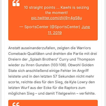
10 straight points … Kawhi is seizing
the moment!
pic.twitter.com/dVj9x4gS8u
— SportsCenter (@SportsCenter)
June
11, 2019
Anstatt auseinanderzufallen, zeigten die Warriors
Comeback-Qualitäten und drehten die Partie mit drei
Dreiern der „Splash Brothers“ Curry und Thompson
wieder zu ihren Gunsten (103:106). Obwohl Golden
State sich anschließend einige Fehler im Angriff
leistete und in den letzten 57 Sekunden nicht mehr
scorte, reichte dies für den Sieg, da Kyle Lowry den
letzten Wurf aus der Ecke für die Raptors zum
möglichen Sieg – und damit Titelgewinn – verfehlte.