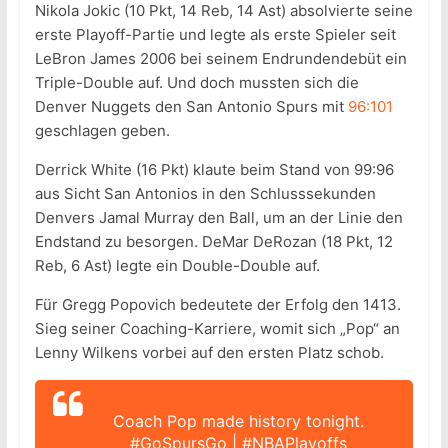
Nikola Jokic (10 Pkt, 14 Reb, 14 Ast) absolvierte seine
erste Playoff-Partie und legte als erste Spieler seit
LeBron James 2006 bei seinem Endrundendebüt ein
Triple-Double auf. Und doch mussten sich die
Denver Nuggets den San Antonio Spurs mit
96:101
geschlagen geben.
Derrick White (16 Pkt) klaute beim Stand von 99:96
aus Sicht San Antonios in den Schlusssekunden
Denvers Jamal Murray den Ball, um an der Linie den
Endstand zu besorgen. DeMar DeRozan (18 Pkt, 12
Reb, 6 Ast) legte ein Double-Double auf.
Für Gregg Popovich bedeutete der Erfolg den 1413.
Sieg seiner Coaching-Karriere, womit sich „Pop“ an
Lenny Wilkens vorbei auf den ersten Platz schob.
Coach Pop made history tonight.
#GoSpursGo
|
#NBAPlayoffs