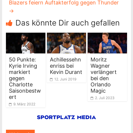
Blazers feiern Auftakterfolg gegen Thunder
→
Das könnte Dir auch gefallen
50 Punkte:
Achillessehn
Moritz
Kyrie Irving
enriss bei
Wagner
markiert
Kevin Durant
verlängert
gegen
bei den
12. Juni 2019
Charlotte
Orlando
Saisonbestw
Magic
ert
2. Juli 2023
9. März 2022