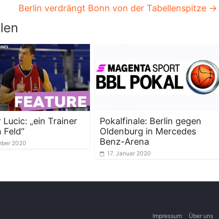
Berlin verdrängt Bonn von der Tabellenspitze
→
len
 Lucic: „ein Trainer
Pokalfinale: Berlin gegen
 Feld“
Oldenburg in Mercedes
Benz-Arena
mber 2020
17. Januar 2020
Impressum
Über uns