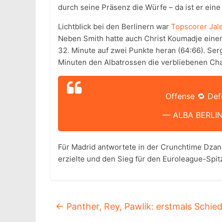
durch seine Präsenz die Würfe – da ist er ein
Lichtblick bei den Berlinern war
Topscorer Jal
Neben Smith hatte auch Christ Koumadje einen 
32. Minute auf zwei Punkte heran (64:66). Serg
Minuten den Albatrossen die verbliebenen Cha
Offense 🔁 De
— ALBA BERLIN
Für Madrid antwortete in der Crunchtime Dzana
erzielte und den Sieg für den Euroleague-Spitz
←
Panther, Rey, Pawlik: erstmals Schied