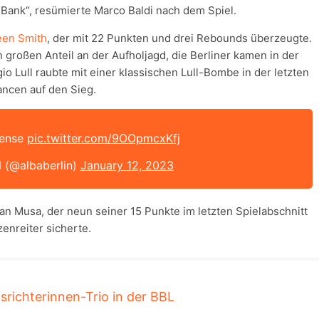
e Bank“, resümierte Marco Baldi nach dem Spiel.
een Smith
, der mit 22 Punkten und drei Rebounds überzeugte.
großen Anteil an der Aufholjagd, die Berliner kamen in der
io Lull raubte mit einer klassischen Lull-Bombe in der letzten
ncen auf den Sieg.
fense
pic.twitter.com/9OOpmcxKfj
 (@albaberlin)
January 12, 2023
n Musa, der neun seiner 15 Punkte im letzten Spielabschnitt
enreiter sicherte.
srichterinnen-Trio in der BBL