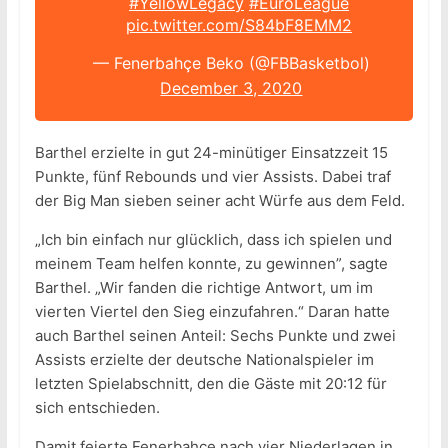
#YellowLegacy
#EuroLeague
pic.twitter.com/S84bF8EMM2
— Fenerbahçe Beko (@FBBasketbol)
December 3, 2020
Barthel erzielte in gut 24-minütiger Einsatzzeit 15
Punkte, fünf Rebounds und vier Assists. Dabei traf
der Big Man sieben seiner acht Würfe aus dem Feld.
„Ich bin einfach nur glücklich, dass ich spielen und
meinem Team helfen konnte, zu gewinnen”, sagte
Barthel. „Wir fanden die richtige Antwort, um im
vierten Viertel den Sieg einzufahren.“ Daran hatte
auch Barthel seinen Anteil: Sechs Punkte und zwei
Assists erzielte der deutsche Nationalspieler im
letzten Spielabschnitt, den die Gäste mit 20:12 für
sich entschieden.
Damit feierte Fenerbahce nach vier Niederlagen in