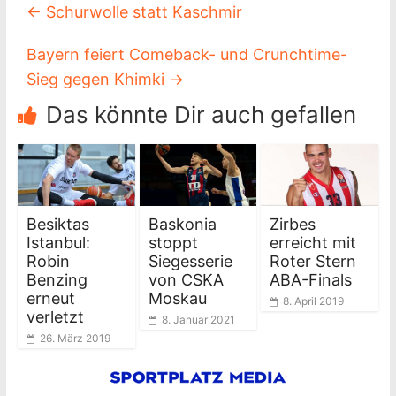
←
Schurwolle statt Kaschmir
Bayern feiert Comeback- und Crunchtime-
Sieg gegen Khimki
→
Das könnte Dir auch gefallen
Besiktas
Baskonia
Zirbes
Istanbul:
stoppt
erreicht mit
Robin
Siegesserie
Roter Stern
Benzing
von CSKA
ABA-Finals
erneut
Moskau
8. April 2019
verletzt
8. Januar 2021
26. März 2019