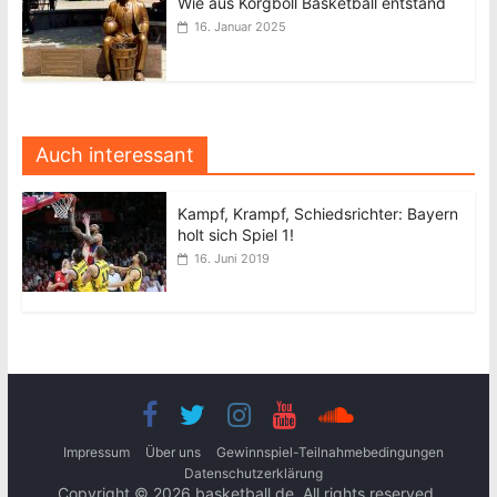
Wie aus Korgboll Basketball entstand
16. Januar 2025
Auch interessant
Kampf, Krampf, Schiedsrichter: Bayern
holt sich Spiel 1!
16. Juni 2019
Impressum
Über uns
Gewinnspiel-Teilnahmebedingungen
Datenschutzerklärung
Copyright © 2026
basketball.de
. All rights reserved.