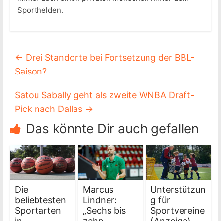
Sporthelden.
←
Drei Standorte bei Fortsetzung der BBL-
Saison?
Satou Sabally geht als zweite WNBA Draft-
Pick nach Dallas
→
Das könnte Dir auch gefallen
Die
Marcus
Unterstützun
beliebtesten
Lindner:
g für
Sportarten
„Sechs bis
Sportvereine
in
zehn
(Anzeige)