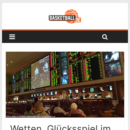
Wetten, Glücksspiel im