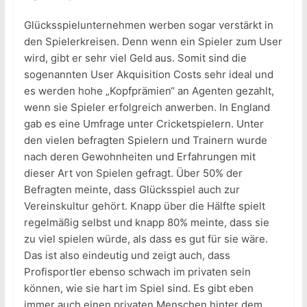
Glücksspielunternehmen werben sogar verstärkt in
den Spielerkreisen. Denn wenn ein Spieler zum User
wird, gibt er sehr viel Geld aus. Somit sind die
sogenannten User Akquisition Costs sehr ideal und
es werden hohe „Kopfprämien“ an Agenten gezahlt,
wenn sie Spieler erfolgreich anwerben. In England
gab es eine Umfrage unter Cricketspielern. Unter
den vielen befragten Spielern und Trainern wurde
nach deren Gewohnheiten und Erfahrungen mit
dieser Art von Spielen gefragt. Über 50% der
Befragten meinte, dass Glücksspiel auch zur
Vereinskultur gehört. Knapp über die Hälfte spielt
regelmäßig selbst und knapp 80% meinte, dass sie
zu viel spielen würde, als dass es gut für sie wäre.
Das ist also eindeutig und zeigt auch, dass
Profisportler ebenso schwach im privaten sein
können, wie sie hart im Spiel sind. Es gibt eben
immer auch einen privaten Menschen hinter dem