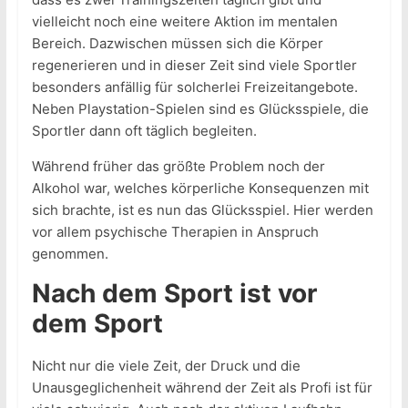
vielleicht noch eine weitere Aktion im mentalen
Bereich. Dazwischen müssen sich die Körper
regenerieren und in dieser Zeit sind viele Sportler
besonders anfällig für solcherlei Freizeitangebote.
Neben Playstation-Spielen sind es Glücksspiele, die
Sportler dann oft täglich begleiten.
Während früher das größte Problem noch der
Alkohol war, welches körperliche Konsequenzen mit
sich brachte, ist es nun das Glücksspiel. Hier werden
vor allem psychische Therapien in Anspruch
genommen.
Nach dem Sport ist vor
dem Sport
Nicht nur die viele Zeit, der Druck und die
Unausgeglichenheit während der Zeit als Profi ist für