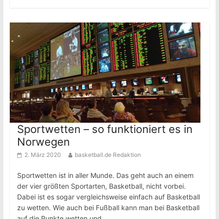
Sportwetten – so funktioniert es in
Norwegen
2. März 2020
basketball.de Redaktion
Sportwetten ist in aller Munde. Das geht auch an einem
der vier größten Sportarten, Basketball, nicht vorbei.
Dabei ist es sogar vergleichsweise einfach auf Basketball
zu wetten. Wie auch bei Fußball kann man bei Basketball
auf die Punkte wetten und