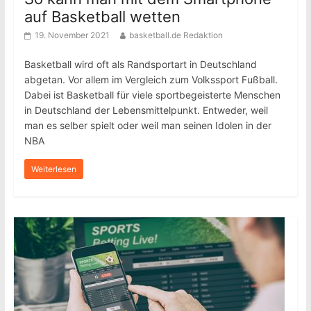
auf Basketball wetten
19. November 2021
basketball.de Redaktion
Basketball wird oft als Randsportart in Deutschland
abgetan. Vor allem im Vergleich zum Volkssport Fußball.
Dabei ist Basketball für viele sportbegeisterte Menschen
in Deutschland der Lebensmittelpunkt. Entweder, weil
man es selber spielt oder weil man seinen Idolen in der
NBA
Weiterlesen