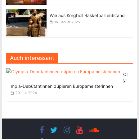
Wie aus Korgboll Basketball entstand
16. Januar 2025
Auch interessant
Ol
y
mpia-Debütantinnen düpieren Europameisterinnen
29. Juli 2024