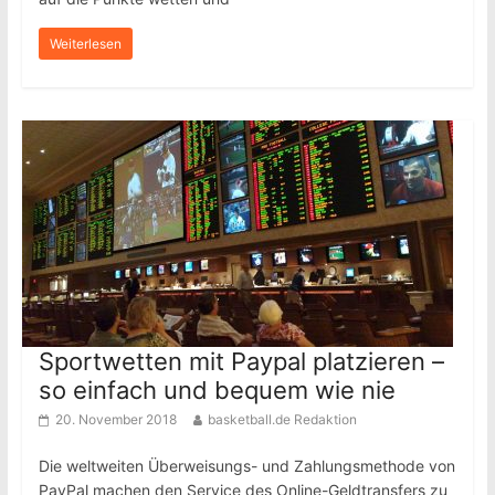
Weiterlesen
Sportwetten mit Paypal platzieren –
so einfach und bequem wie nie
20. November 2018
basketball.de Redaktion
Die weltweiten Überweisungs- und Zahlungsmethode von
PayPal machen den Service des Online-Geldtransfers zu