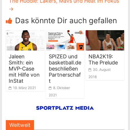
The Huddle: Lakers, Mavs und Heat im Fokus
→
Das könnte Dir auch gefallen
Jaleen
SPIZED und
NBA2K19:
Smith: ein
basketball.de
The Prelude
MVP-Case
beschließen
30. August
mit Hilfe von
Partnerschaf
2018
InStat
t
19. März 2021
8. Oktober
2021
Weltweit