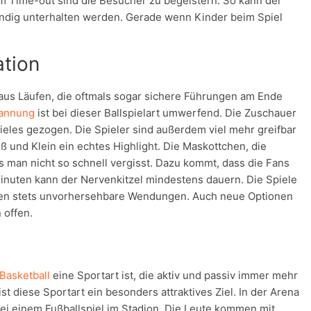
m Time-out sind die Besucher zu begeistern. So kann der
ndig unterhalten werden. Gerade wenn Kinder beim Spiel
ation
 aus Läufen, die oftmals sogar sichere Führungen am Ende
annung
ist bei dieser Ballspielart umwerfend. Die Zuschauer
ieles gezogen. Die Spieler sind außerdem viel mehr greifbar
oß und Klein ein echtes Highlight. Die Maskottchen, die
s man nicht so schnell vergisst. Dazu kommt, dass die Fans
Minuten kann der Nervenkitzel mindestens dauern. Die Spiele
ren stets unvorhersehbare Wendungen. Auch neue Optionen
 offen.
Basketball
eine Sportart ist, die aktiv und passiv immer mehr
t diese Sportart ein besonders attraktives Ziel. In der Arena
 bei einem Fußballspiel im Stadion. Die Leute kommen mit