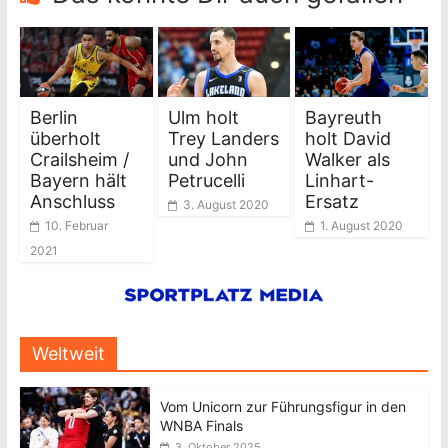
Berlin
Ulm holt
Bayreuth
überholt
Trey Landers
holt David
Crailsheim /
und John
Walker als
Bayern hält
Petrucelli
Linhart-
Anschluss
Ersatz
3. August 2020
10. Februar
1. August 2020
2021
Weltweit
Vom Unicorn zur Führungsfigur in den
WNBA Finals
3. Oktober 2025