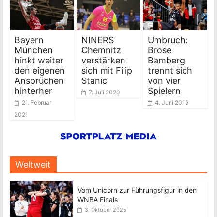
Bayern
NINERS
Umbruch:
München
Chemnitz
Brose
hinkt weiter
verstärken
Bamberg
den eigenen
sich mit Filip
trennt sich
Ansprüchen
Stanic
von vier
hinterher
Spielern
7. Juli 2020
21. Februar
4. Juni 2019
2021
Weltweit
Vom Unicorn zur Führungsfigur in den
WNBA Finals
3. Oktober 2025