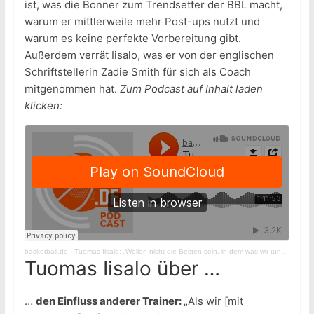
ist, was die Bonner zum Trendsetter der BBL macht,
warum er mittlerweile mehr Post-ups nutzt und
warum es keine perfekte Vorbereitung gibt.
Außerdem verrät Iisalo, was er von der englischen
Schriftstellerin Zadie Smith für sich als Coach
mitgenommen hat.
Zum Podcast auf Inhalt laden
klicken:
basketball.de
·
Tuomas Iisalo: „Wollen nicht die Besten sein, in dem was wir tun, sondern die einzigen, die es tun“
Tuomas Iisalo über …
…
den Einfluss anderer Trainer:
„Als wir [mit