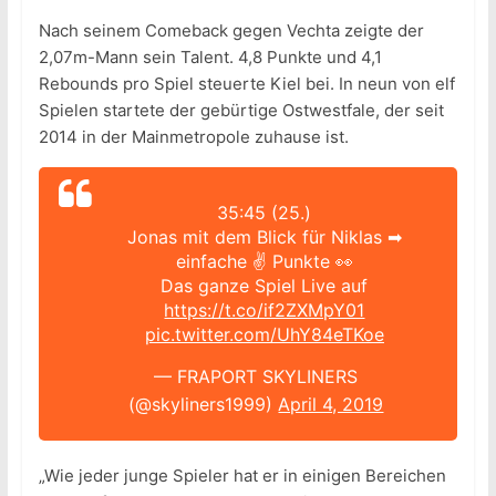
Nach seinem Comeback gegen Vechta zeigte der
2,07m-Mann sein Talent. 4,8 Punkte und 4,1
Rebounds pro Spiel steuerte Kiel bei. In neun von elf
Spielen startete der gebürtige Ostwestfale, der seit
2014 in der Mainmetropole zuhause ist.
35:45 (25.)
Jonas mit dem Blick für Niklas ➡
einfache ✌ Punkte 👀
Das ganze Spiel Live auf
https://t.co/if2ZXMpY01
pic.twitter.com/UhY84eTKoe
— FRAPORT SKYLINERS
(@skyliners1999)
April 4, 2019
„Wie jeder junge Spieler hat er in einigen Bereichen