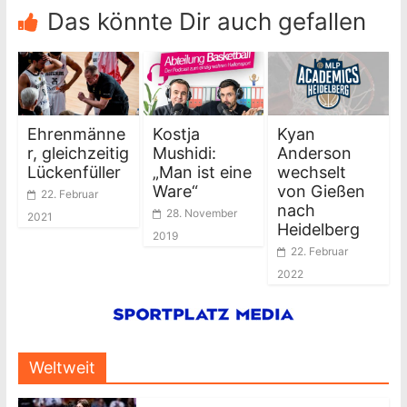
Das könnte Dir auch gefallen
Ehrenmänne
Kostja
Kyan
r, gleichzeitig
Mushidi:
Anderson
Lückenfüller
„Man ist eine
wechselt
Ware“
von Gießen
22. Februar
nach
28. November
2021
Heidelberg
2019
22. Februar
2022
Weltweit