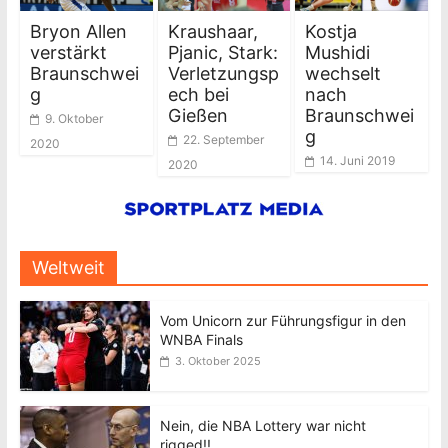
Bryon Allen
Kraushaar,
Kostja
verstärkt
Pjanic, Stark:
Mushidi
Braunschwei
Verletzungsp
wechselt
g
ech bei
nach
Gießen
Braunschwei
9. Oktober
g
22. September
2020
14. Juni 2019
2020
Weltweit
Vom Unicorn zur Führungsfigur in den
WNBA Finals
3. Oktober 2025
Nein, die NBA Lottery war nicht
rigged!!