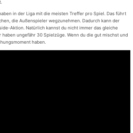
t.
haben in der Liga mit die meisten Treffer pro Spiel. Das führt
suchen, die Außenspieler wegzunehmen. Dadurch kann der
ide-Aktion. Natürlich kannst du nicht immer das gleiche
Wir haben ungefähr 30 Spielzüge. Wenn du die gut mischst und
aschungsmoment haben.