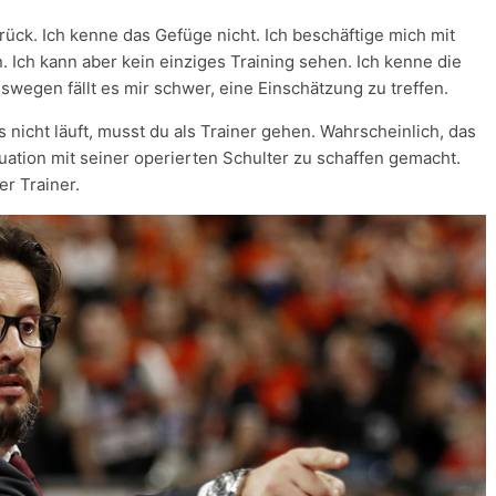
rück. Ich kenne das Gefüge nicht. Ich beschäftige mich mit
 Ich kann aber kein einziges Training sehen. Ich kenne die
swegen fällt es mir schwer, eine Einschätzung zu treffen.
 nicht läuft, musst du als Trainer gehen. Wahrscheinlich, das
tuation mit seiner operierten Schulter zu schaffen gemacht.
er Trainer.