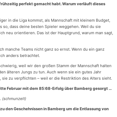
iv frühzeitig perfekt gemacht habt. Warum verläuft dieses
ger in die Liga kommst, als Mannschaft mit kleinem Budget,
ens so, dass deine besten Spieler weggehen. Weil du sie
dich neu orientieren. Das ist der Hauptgrund, warum man sagt,
dich manche Teams nicht ganz so ernst. Wenn du ein ganz
lich anders betrachtet.
o schwierig, weil wir den großen Stamm der Mannschaft halten
den älteren Jungs zu tun. Auch wenn sie ein gutes Jahr
sie zu verpflichten – weil er die Restriktion des Alters sieht.
Mitte Februar mit dem 85:68-Erfolg über Bamberg gesorgt …
t.
(schmunzelt)
u zu den Geschehnissen in Bamberg um die Entlassung von